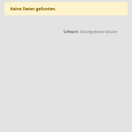
Keine Daten gefunden.
(Wird in
Software:
Sitzungsdienst
Session