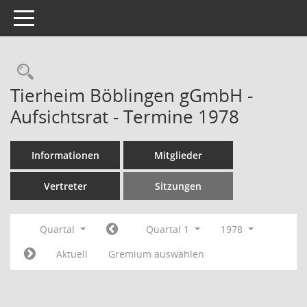
Toggle navigation
Rechercheauswahl
Tierheim Böblingen gGmbH -
Aufsichtsrat - Termine 1978
Informationen
Mitglieder
Vertreter
Sitzungen
Quartal
Quartal 1
1978
Aktuell
Gremium auswählen