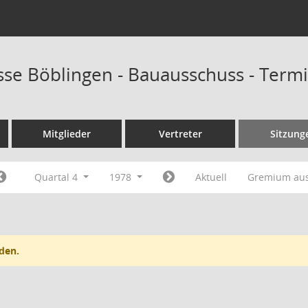
sse Böblingen - Bauausschuss - Term
Mitglieder
Vertreter
Sitzung
Quartal 4
1978
Aktuell
Gremium au
den.