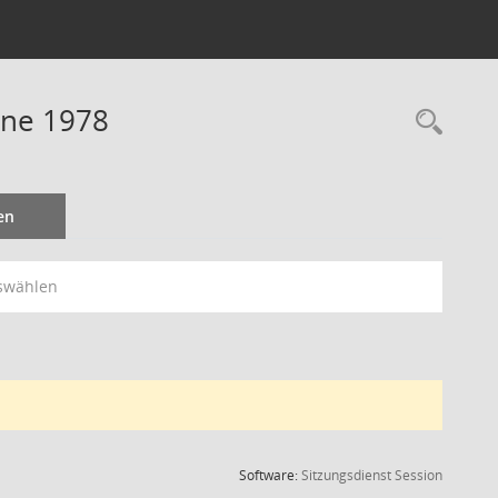
ine 1978
Rec
en
swählen
(Wird in
Software:
Sitzungsdienst
Session