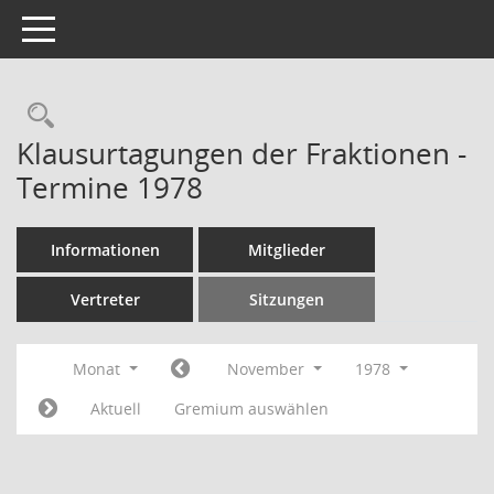
Toggle navigation
Rechercheauswahl
Klausurtagungen der Fraktionen -
Termine 1978
Informationen
Mitglieder
Vertreter
Sitzungen
Monat
November
1978
Aktuell
Gremium auswählen