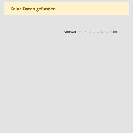
Keine Daten gefunden.
(Wird in
Software:
Sitzungsdienst
Session