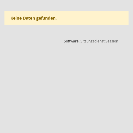
Keine Daten gefunden.
(Wird in
Software:
Sitzungsdienst
Session