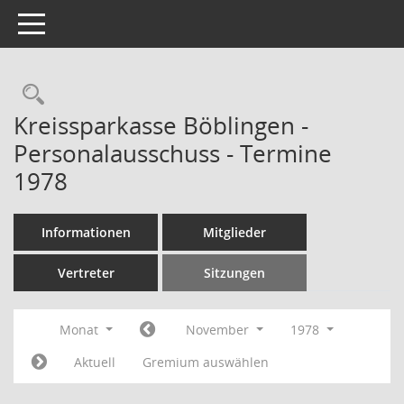
Toggle navigation
Rechercheauswahl
Kreissparkasse Böblingen -
Personalausschuss - Termine
1978
Informationen
Mitglieder
Vertreter
Sitzungen
Monat
November
1978
Aktuell
Gremium auswählen