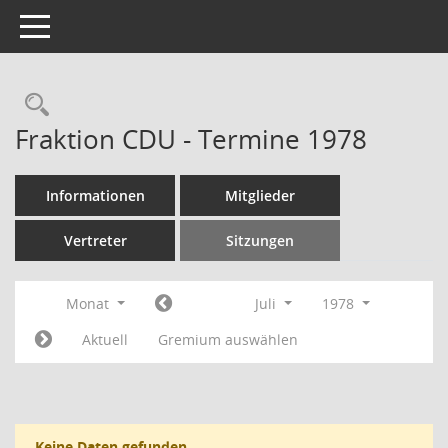
Toggle navigation
Rechercheauswahl
Fraktion CDU - Termine 1978
Informationen
Mitglieder
Vertreter
Sitzungen
Monat
Juli
1978
Aktuell
Gremium auswählen
Keine Daten gefunden.