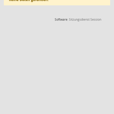
(Wird in
Software:
Sitzungsdienst
Session