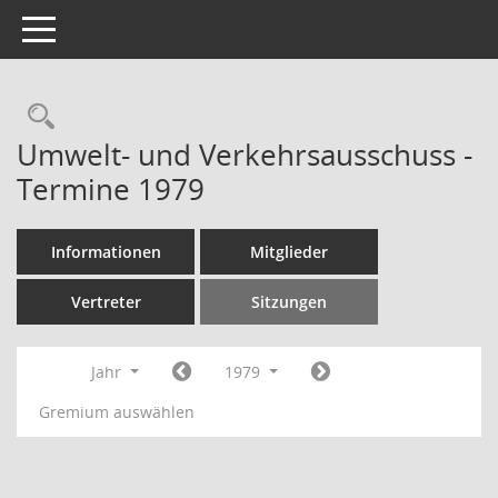
Toggle navigation
Rechercheauswahl
Umwelt- und Verkehrsausschuss -
Termine 1979
Informationen
Mitglieder
Vertreter
Sitzungen
Jahr
1979
Gremium auswählen