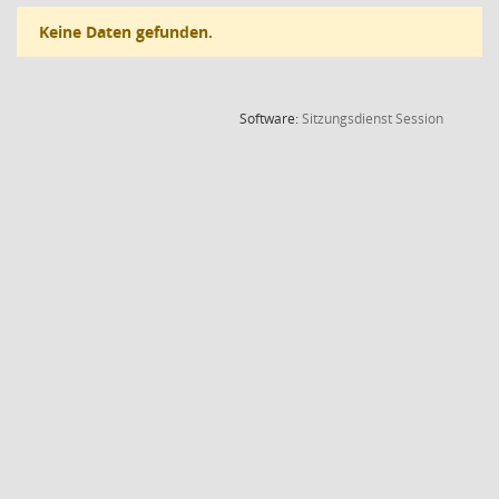
Keine Daten gefunden.
(Wird in
Software:
Sitzungsdienst
Session