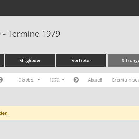
D - Termine 1979
Mitglieder
Vertreter
Sitzung
Oktober
1979
Aktuell
Gremium au
den.