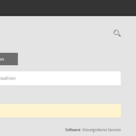
Rec
en
swählen
(Wird in
Software:
Sitzungsdienst
Session