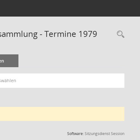
rsammlung - Termine 1979
Rec
en
swählen
(Wird in
Software:
Sitzungsdienst
Session