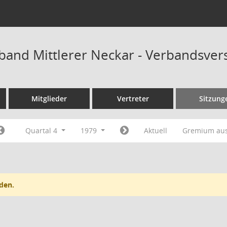
band Mittlerer Neckar - Verbandsve
Mitglieder
Vertreter
Sitzung
Quartal 4
1979
Aktuell
Gremium au
den.