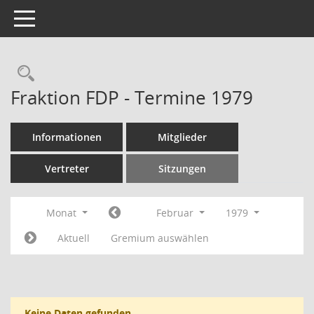
Toggle navigation
Rechercheauswahl
Fraktion FDP - Termine 1979
Informationen
Mitglieder
Vertreter
Sitzungen
Monat
Februar
1979
Aktuell
Gremium auswählen
Keine Daten gefunden.