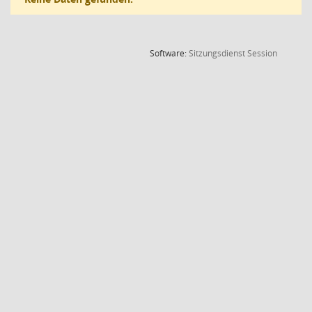
(Wird in
Software:
Sitzungsdienst
Session