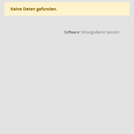
Keine Daten gefunden.
(Wird in
Software:
Sitzungsdienst
Session