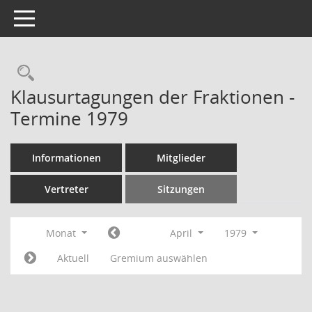
Toggle navigation
Rechercheauswahl
Klausurtagungen der Fraktionen -
Termine 1979
Informationen
Mitglieder
Vertreter
Sitzungen
Monat
April
1979
Aktuell
Gremium auswählen