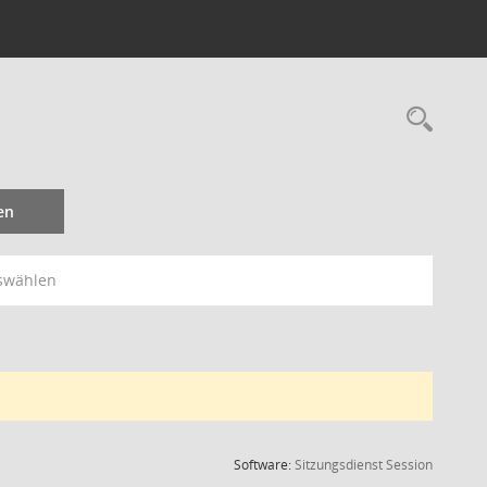
Rec
en
swählen
(Wird in
Software:
Sitzungsdienst
Session