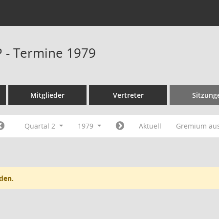
P - Termine 1979
Mitglieder
Vertreter
Sitzung
Quartal 2
1979
Aktuell
Gremium au
den.