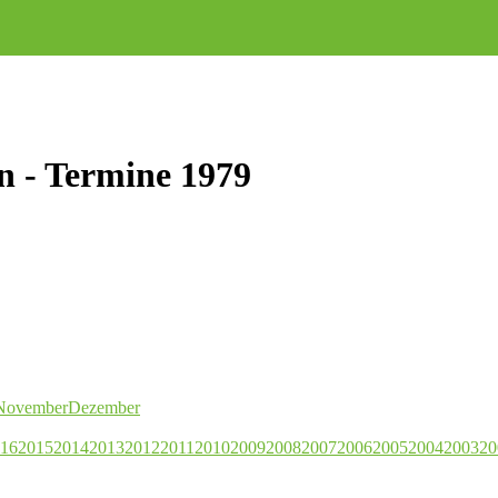
n - Termine 1979
November
Dezember
16
2015
2014
2013
2012
2011
2010
2009
2008
2007
2006
2005
2004
2003
20