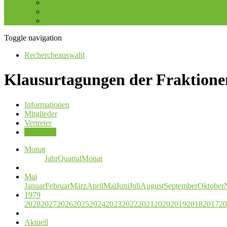
ZD.BB
Sicherer Landkreis
ZV Breitbandausbau
Toggle navigation
Rechercheauswahl
Klausurtagungen der Fraktione
Informationen
Mitglieder
Vertreter
Sitzungen
Monat
Jahr
Quartal
Monat
Mai
Januar
Februar
März
April
Mai
Juni
Juli
August
September
Oktober
1979
2028
2027
2026
2025
2024
2023
2022
2021
2020
2019
2018
2017
20
Aktuell