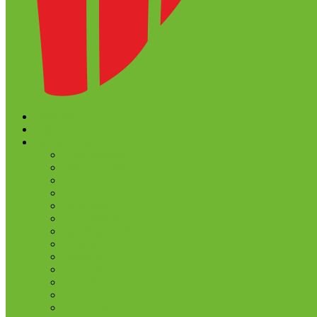
Startseite
Kalender
Organisation
Mandatsträger
Alle Gremien
Kreistag
Ausschüsse
Fraktionen
Aufsichtsräte
Arbeitsgruppen
Sparkasse
Kreistierheim
WV Aich
WV Glems
WV Schwippe
WV Würm