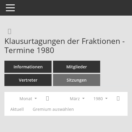
Toggle navigation
Rechercheauswahl
Klausurtagungen der Fraktionen -
Termine 1980
Informationen
Mitglieder
Vertreter
Sitzungen
Monat
März
1980
Aktuell
Gremium auswählen