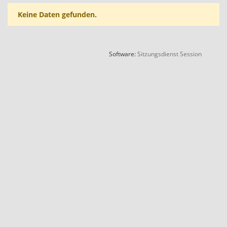
Keine Daten gefunden.
(Wird in
Software:
Sitzungsdienst
Session