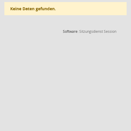
Keine Daten gefunden.
(Wird in
Software:
Sitzungsdienst
Session