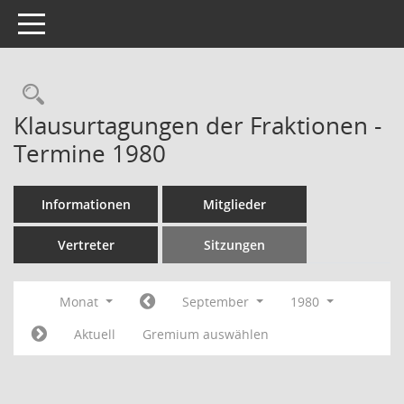
Toggle navigation
Rechercheauswahl
Klausurtagungen der Fraktionen -
Termine 1980
Informationen
Mitglieder
Vertreter
Sitzungen
Monat
September
1980
Aktuell
Gremium auswählen