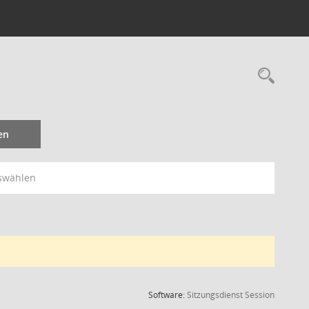
Rec
en
swählen
(Wird in
Software:
Sitzungsdienst
Session