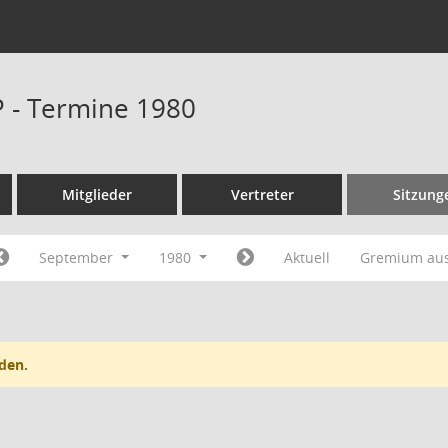
P - Termine 1980
Mitglieder
Vertreter
Sitzung
September
1980
Aktuell
Gremium au
den.