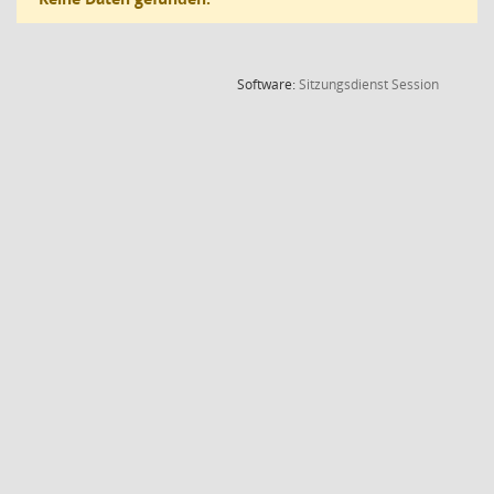
(Wird in
Software:
Sitzungsdienst
Session