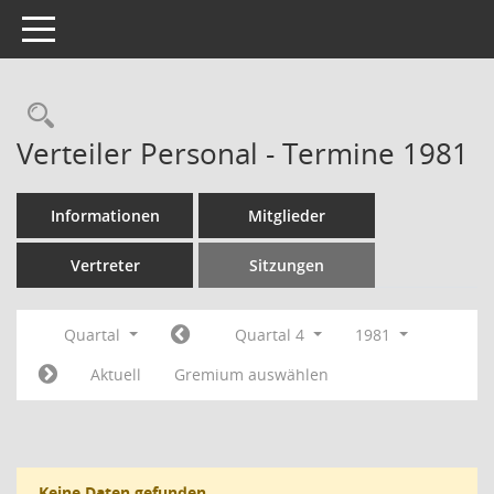
Toggle navigation
Rechercheauswahl
Verteiler Personal - Termine 1981
Informationen
Mitglieder
Vertreter
Sitzungen
Quartal
Quartal 4
1981
Aktuell
Gremium auswählen
Keine Daten gefunden.