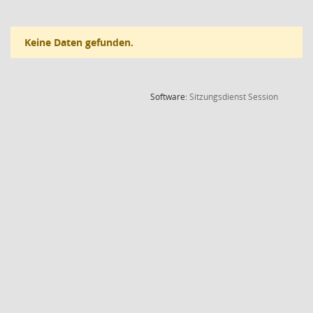
Keine Daten gefunden.
(Wird in
Software:
Sitzungsdienst
Session