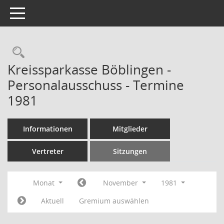
Toggle navigation
Rechercheauswahl
Kreissparkasse Böblingen -
Personalausschuss - Termine
1981
Informationen
Mitglieder
Vertreter
Sitzungen
Monat
November
1981
Aktuell
Gremium auswählen