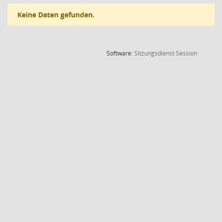
Keine Daten gefunden.
(Wird in
Software:
Sitzungsdienst
Session