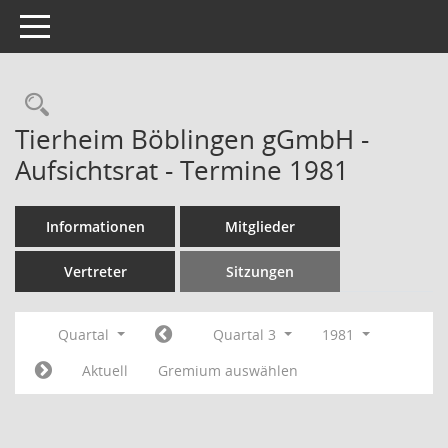
Toggle navigation
Rechercheauswahl
Tierheim Böblingen gGmbH -
Aufsichtsrat - Termine 1981
Informationen
Mitglieder
Vertreter
Sitzungen
Quartal
Quartal 3
1981
Aktuell
Gremium auswählen