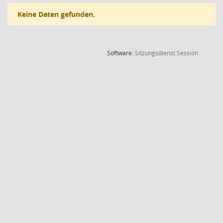
Keine Daten gefunden.
(Wird in
Software:
Sitzungsdienst
Session