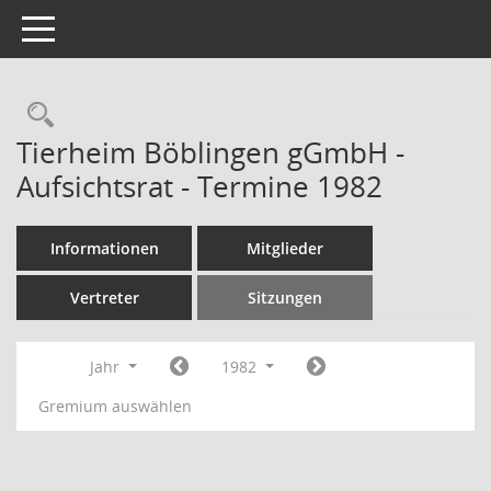
Toggle navigation
Rechercheauswahl
Tierheim Böblingen gGmbH -
Aufsichtsrat - Termine 1982
Informationen
Mitglieder
Vertreter
Sitzungen
Jahr
1982
Gremium auswählen