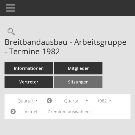
Toggle navigation
Rechercheauswahl
Breitbandausbau - Arbeitsgruppe
- Termine 1982
Informationen
Mitglieder
Vertreter
Sitzungen
Quartal
Quartal 1
1982
Aktuell
Gremium auswählen