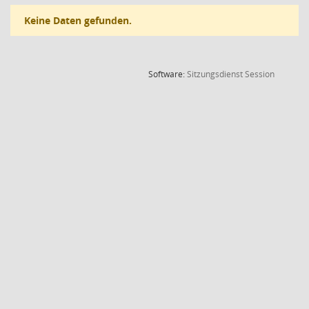
Keine Daten gefunden.
(Wird in
Software:
Sitzungsdienst
Session