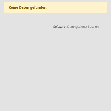
Keine Daten gefunden.
(Wird in
Software:
Sitzungsdienst
Session