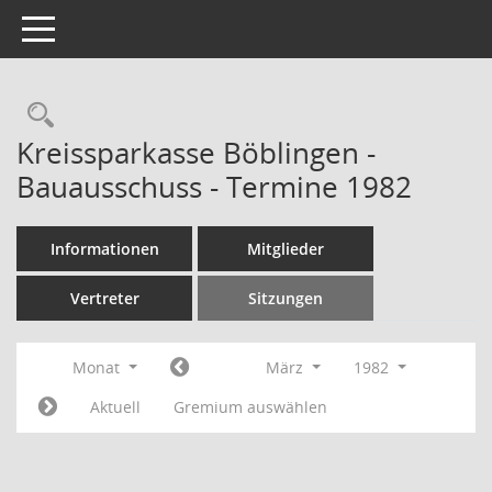
Toggle navigation
Rechercheauswahl
Kreissparkasse Böblingen -
Bauausschuss - Termine 1982
Informationen
Mitglieder
Vertreter
Sitzungen
Monat
März
1982
Aktuell
Gremium auswählen