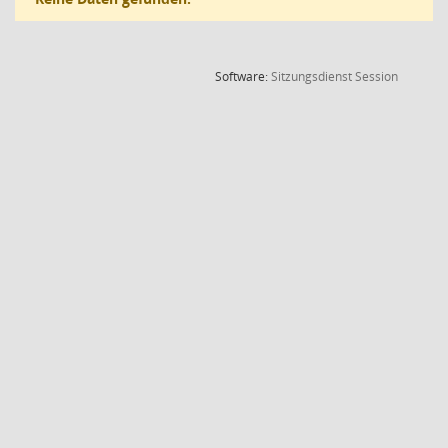
(Wird in
Software:
Sitzungsdienst
Session