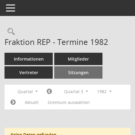
Toggle navigation
Rechercheauswahl
Fraktion REP - Termine 1982
Informationen
Mitglieder
Vertreter
Sitzungen
Quartal
Quartal 3
1982
Aktuell
Gremium auswählen
Keine Daten gefunden.