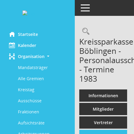
Toggle navigation
Rechercheau
Startseite
Kreissparkasse
Kalender
Böblingen -
Organisation
Personalaussc
- Termine
Mandatsträger
1983
Alle Gremien
Kreistag
Informationen
Ausschüsse
Mitglieder
Fraktionen
Vertreter
Aufsichtsräte
Arbeitsgruppen