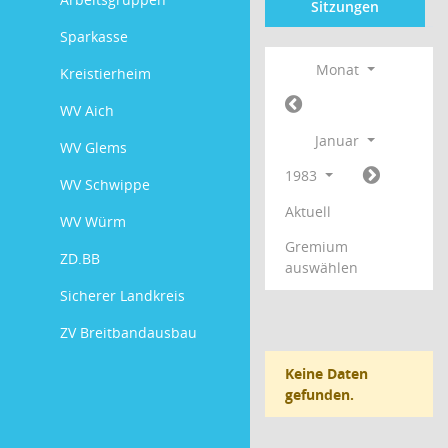
Sitzungen
Sparkasse
Monat
Kreistierheim
WV Aich
Januar
WV Glems
1983
WV Schwippe
Aktuell
WV Würm
Gremium
ZD.BB
auswählen
Sicherer Landkreis
ZV Breitbandausbau
Keine Daten
gefunden.