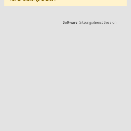
(Wird in
Software:
Sitzungsdienst
Session