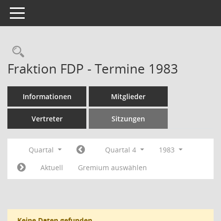
Toggle navigation
Rechercheauswahl
Fraktion FDP - Termine 1983
Informationen
Mitglieder
Vertreter
Sitzungen
Quartal
Quartal 4
1983
Aktuell
Gremium auswählen
Keine Daten gefunden.