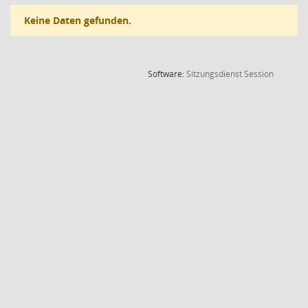
Keine Daten gefunden.
(Wird in
Software:
Sitzungsdienst
Session