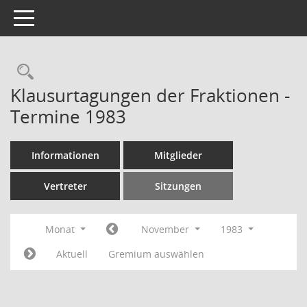
Toggle navigation
Rechercheauswahl
Klausurtagungen der Fraktionen -
Termine 1983
Informationen
Mitglieder
Vertreter
Sitzungen
Monat
November
1983
Aktuell
Gremium auswählen