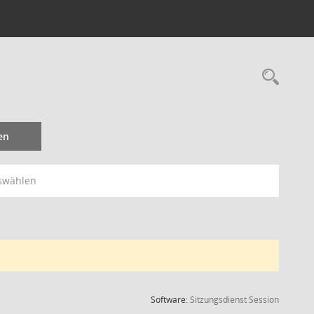
Rec
en
swählen
(Wird in
Software:
Sitzungsdienst
Session