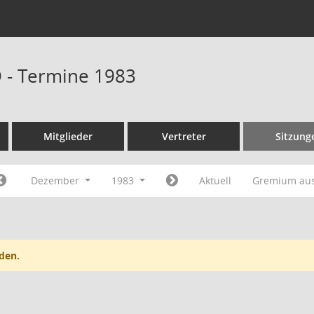
D - Termine 1983
Mitglieder
Vertreter
Sitzung
Dezember
1983
Aktuell
Gremium au
den.