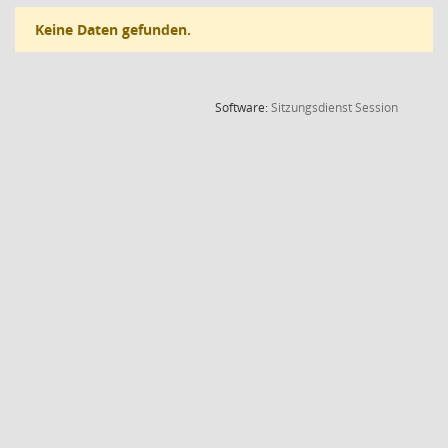
Keine Daten gefunden.
(Wird in
Software:
Sitzungsdienst
Session