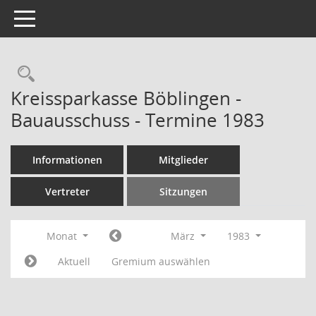
Toggle navigation
Rechercheauswahl
Kreissparkasse Böblingen -
Bauausschuss - Termine 1983
Informationen
Mitglieder
Vertreter
Sitzungen
Monat
März
1983
Aktuell
Gremium auswählen