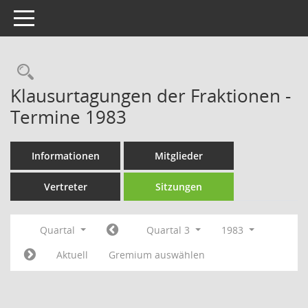
Toggle navigation
Rechercheauswahl
Klausurtagungen der Fraktionen -
Termine 1983
Informationen
Mitglieder
Vertreter
Sitzungen
Quartal
Quartal 3
1983
Aktuell
Gremium auswählen