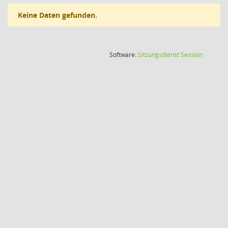
Keine Daten gefunden.
(Wird in
Software:
Sitzungsdienst
Session