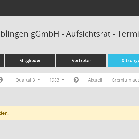
blingen gGmbH - Aufsichtsrat - Term
Mitglieder
Vertreter
Sitzung
Quartal 3
1983
Aktuell
Gremium au
den.