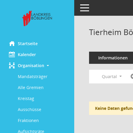
Toggle navigation
Tierheim Bö
Startseite
Kalender
Informationen
Organisation
Quartal
Mandatsträger
Alle Gremien
Kreistag
Keine Daten gefun
Ausschüsse
Fraktionen
Aufsichtsräte