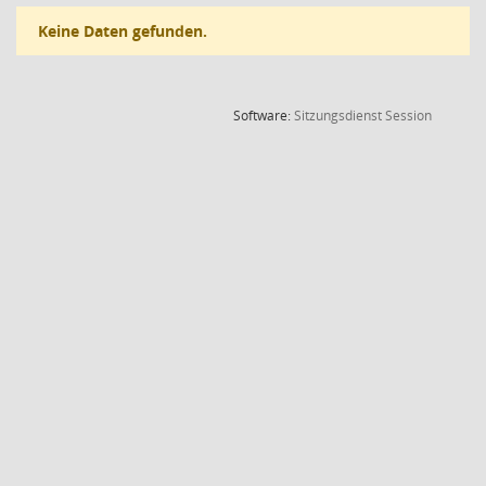
Keine Daten gefunden.
(Wird in
Software:
Sitzungsdienst
Session