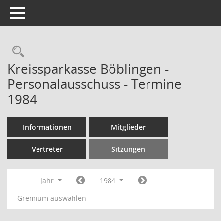
Toggle navigation
Rechercheauswahl
Kreissparkasse Böblingen -
Personalausschuss - Termine
1984
Informationen
Mitglieder
Vertreter
Sitzungen
Jahr
1984
Gremium auswählen