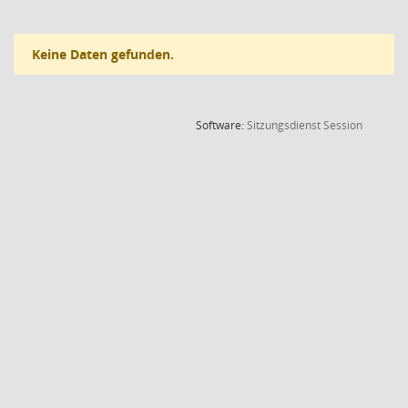
Keine Daten gefunden.
(Wird in
Software:
Sitzungsdienst
Session