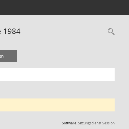
e 1984
Rec
en
(Wird in
Software:
Sitzungsdienst
Session