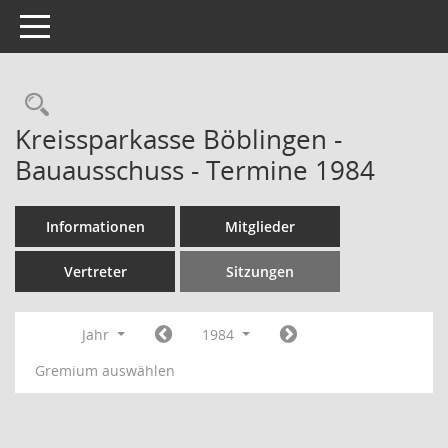
Toggle navigation
Rechercheauswahl
Kreissparkasse Böblingen -
Bauausschuss - Termine 1984
Informationen
Mitglieder
Vertreter
Sitzungen
Jahr
1984
Gremium auswählen