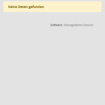
Keine Daten gefunden.
(Wird in
Software:
Sitzungsdienst
Session