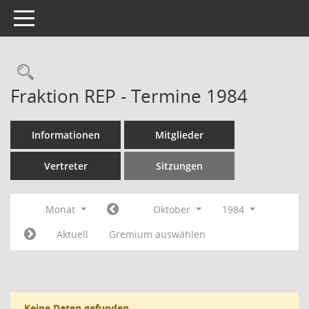
Toggle navigation
Rechercheauswahl
Fraktion REP - Termine 1984
Informationen
Mitglieder
Vertreter
Sitzungen
Monat
Oktober
1984
Aktuell
Gremium auswählen
Keine Daten gefunden.