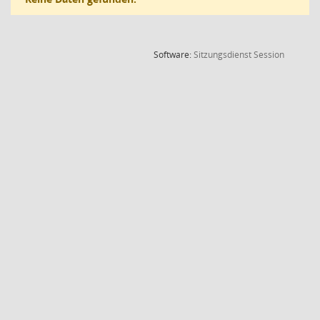
(Wird in
Software:
Sitzungsdienst
Session