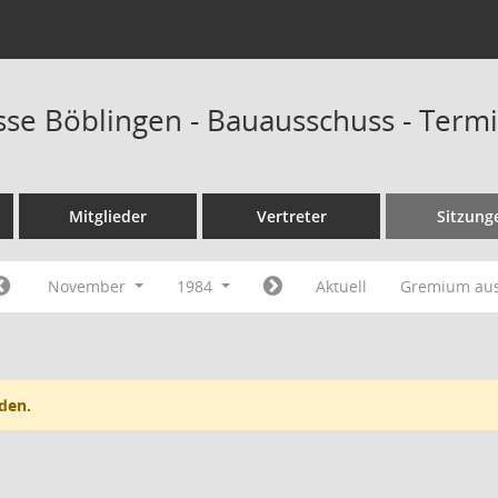
sse Böblingen - Bauausschuss - Term
Mitglieder
Vertreter
Sitzung
November
1984
Aktuell
Gremium au
den.