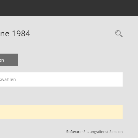
ine 1984
Rec
en
swählen
(Wird in
Software:
Sitzungsdienst
Session