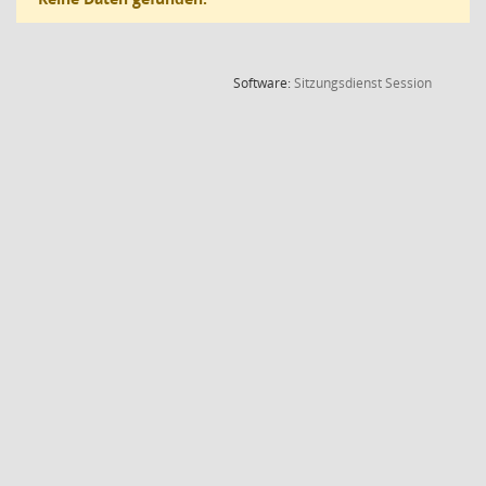
(Wird in
Software:
Sitzungsdienst
Session