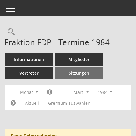
Toggle navigation
Rechercheauswahl
Fraktion FDP - Termine 1984
Informationen
Mitglieder
Vertreter
Sitzungen
Monat
März
1984
Aktuell
Gremium auswählen
Keine Daten gefunden.