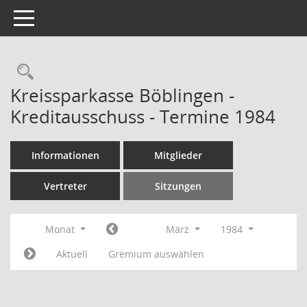
Toggle navigation
Rechercheauswahl
Kreissparkasse Böblingen -
Kreditausschuss - Termine 1984
Informationen
Mitglieder
Vertreter
Sitzungen
Monat
März
1984
Aktuell
Gremium auswählen