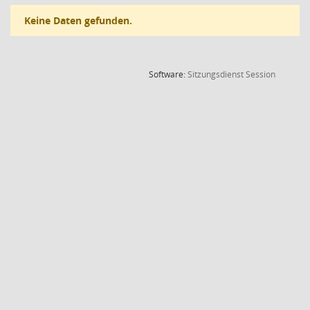
Keine Daten gefunden.
(Wird in
Software:
Sitzungsdienst
Session