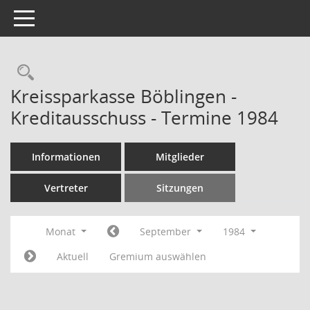
Toggle navigation
Rechercheauswahl
Kreissparkasse Böblingen -
Kreditausschuss - Termine 1984
Informationen
Mitglieder
Vertreter
Sitzungen
Monat
September
1984
Aktuell
Gremium auswählen