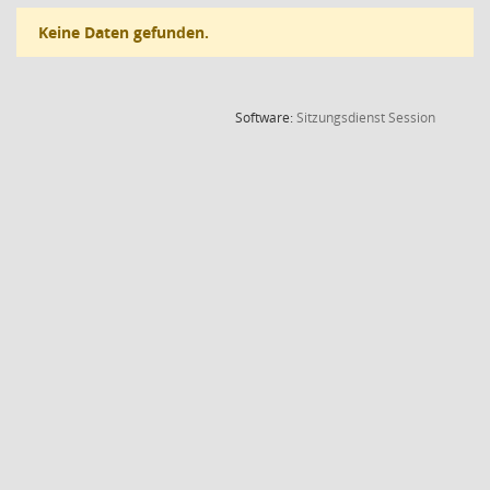
Keine Daten gefunden.
(Wird in
Software:
Sitzungsdienst
Session