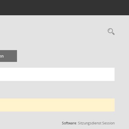
Rec
en
(Wird in
Software:
Sitzungsdienst
Session