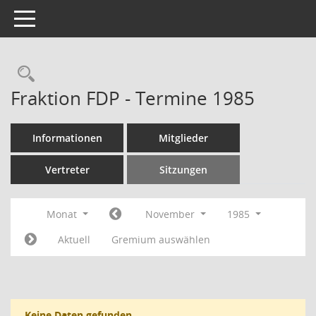
Toggle navigation
Rechercheauswahl
Fraktion FDP - Termine 1985
Informationen
Mitglieder
Vertreter
Sitzungen
Monat
November
1985
Aktuell
Gremium auswählen
Keine Daten gefunden.