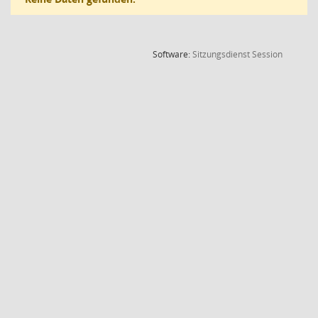
(Wird in
Software:
Sitzungsdienst
Session