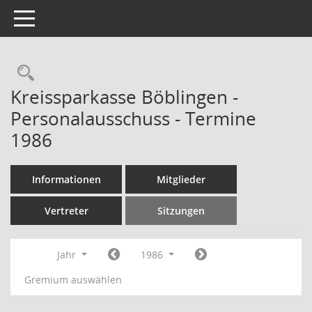
Toggle navigation
Rechercheauswahl
Kreissparkasse Böblingen -
Personalausschuss - Termine
1986
Informationen
Mitglieder
Vertreter
Sitzungen
Jahr
1986
Gremium auswählen