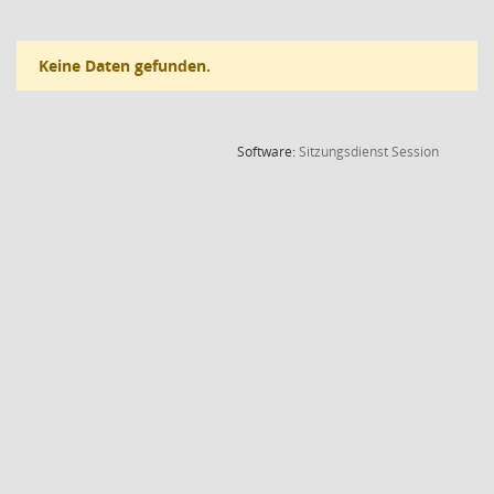
Keine Daten gefunden.
(Wird in
Software:
Sitzungsdienst
Session