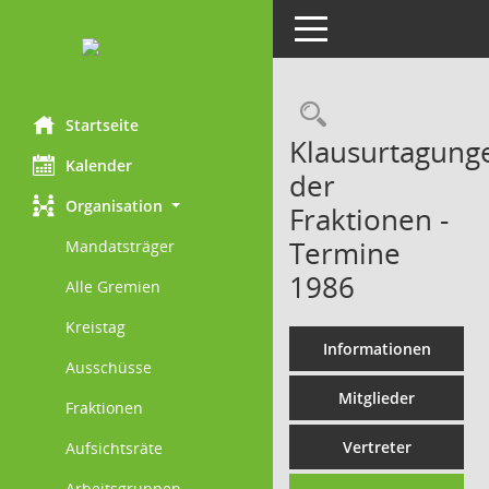
Toggle navigation
Rechercheau
Startseite
Klausurtagung
Kalender
der
Organisation
Fraktionen -
Termine
Mandatsträger
1986
Alle Gremien
Kreistag
Informationen
Ausschüsse
Mitglieder
Fraktionen
Vertreter
Aufsichtsräte
Arbeitsgruppen