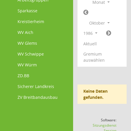
Monat
Sparkasse
Kreistierheim
Oktober
WV Aich
1986
WV Glems
Aktuell
WV Schwippe
Gremium
auswählen
WV Würm
ZD.BB
Sicherer Landkreis
Keine Daten
ZV Breitbandausbau
gefunden.
Software:
Sitzungsdienst
(Wird in
Session