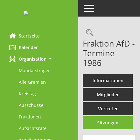
Toggle navigation
Rechercheau
Startseite
Fraktion AfD -
Kalender
Termine
Organisation
1986
Mandatsträger
Informationen
Alle Gremien
Kreistag
Mitglieder
Ausschüsse
Vertreter
Fraktionen
Sitzungen
Aufsichtsräte
Arbeitsgruppen