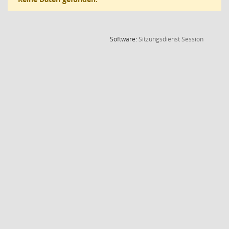
(Wird in
Software:
Sitzungsdienst
Session