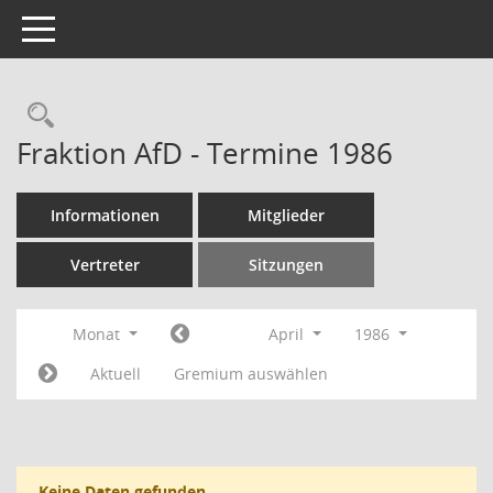
Toggle navigation
Rechercheauswahl
Fraktion AfD - Termine 1986
Informationen
Mitglieder
Vertreter
Sitzungen
Monat
April
1986
Aktuell
Gremium auswählen
Keine Daten gefunden.