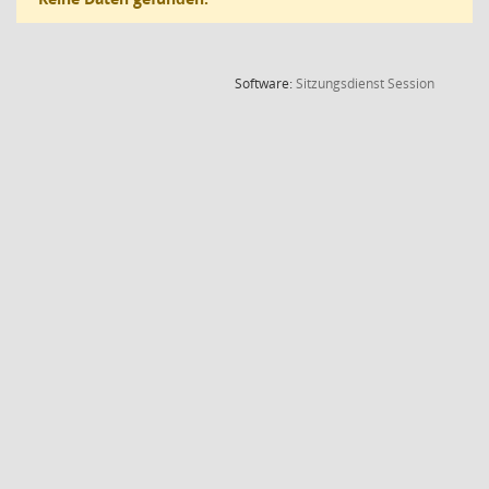
(Wird in
Software:
Sitzungsdienst
Session