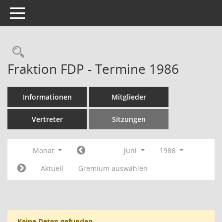
Toggle navigation
Rechercheauswahl
Fraktion FDP - Termine 1986
Informationen
Mitglieder
Vertreter
Sitzungen
Monat
Juni
1986
Aktuell
Gremium auswählen
Keine Daten gefunden.