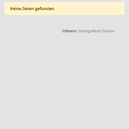
Keine Daten gefunden.
(Wird in
Software:
Sitzungsdienst
Session