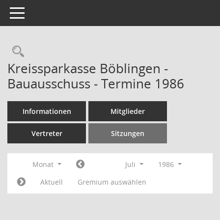
Toggle navigation
Rechercheauswahl
Kreissparkasse Böblingen -
Bauausschuss - Termine 1986
Informationen
Mitglieder
Vertreter
Sitzungen
Monat
Juli
1986
Aktuell
Gremium auswählen