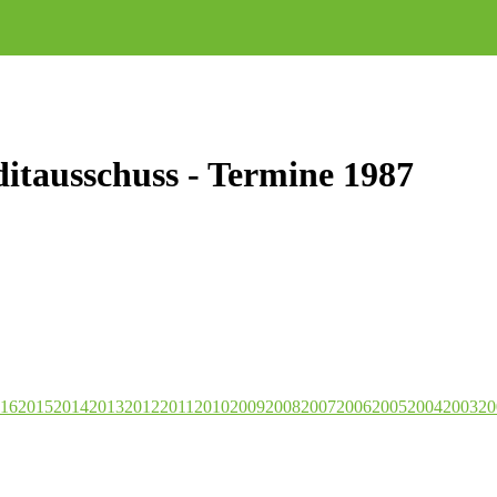
ditausschuss - Termine 1987
16
2015
2014
2013
2012
2011
2010
2009
2008
2007
2006
2005
2004
2003
20