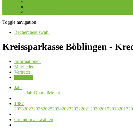
ZD.BB
Sicherer Landkreis
ZV Breitbandausbau
Toggle navigation
Rechercheauswahl
Kreissparkasse Böblingen - Kre
Informationen
Mitglieder
Vertreter
Sitzungen
Jahr
Jahr
Quartal
Monat
1987
2028
2027
2026
2025
2024
2023
2022
2021
2020
2019
2018
2017
20
Gremium auswählen