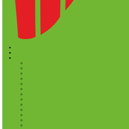
Startseite
Kalender
Organisation
Mandatsträger
Alle Gremien
Kreistag
Ausschüsse
Fraktionen
Aufsichtsräte
Arbeitsgruppen
Sparkasse
Kreistierheim
WV Aich
WV Glems
WV Schwippe
WV Würm