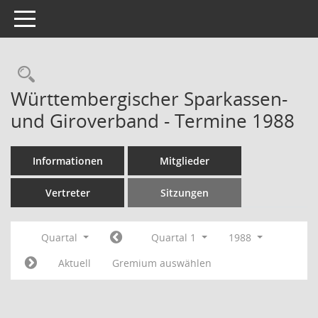
Toggle navigation
Rechercheauswahl
Württembergischer Sparkassen-
und Giroverband - Termine 1988
Informationen
Mitglieder
Vertreter
Sitzungen
Quartal
Quartal 1
1988
Aktuell
Gremium auswählen