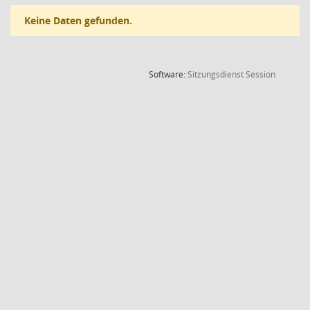
Keine Daten gefunden.
(Wird in
Software:
Sitzungsdienst
Session