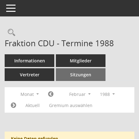
Toggle navigation
Rechercheauswahl
Fraktion CDU - Termine 1988
Informationen
Mitglieder
Vertreter
Sitzungen
Monat
Februar
1988
Aktuell
Gremium auswählen
Keine Daten gefunden.