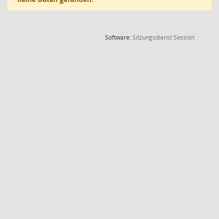
(Wird in
Software:
Sitzungsdienst
Session