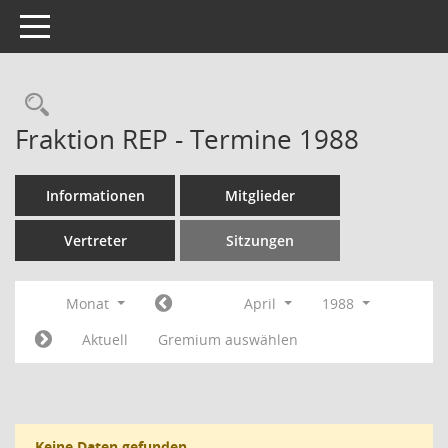
Toggle navigation
Rechercheauswahl
Fraktion REP - Termine 1988
Informationen
Mitglieder
Vertreter
Sitzungen
Monat
April
1988
Aktuell
Gremium auswählen
Keine Daten gefunden.