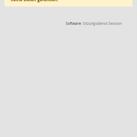
(Wird in
Software:
Sitzungsdienst
Session